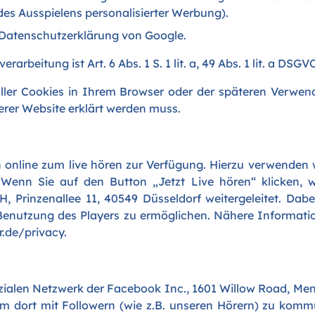
s Ausspielens personalisierter Werbung).
Datenschutzerklärung
von Google.
rbeitung ist Art. 6 Abs. 1 S. 1 lit. a, 49 Abs. 1 lit. a DSG
ller Cookies in Ihrem Browser oder der späteren Verwen
erer Website erklärt werden muss.
online zum live hören zur Verfügung. Hierzu verwenden w
 Wenn Sie auf den Button „Jetzt Live hören“ klicken, 
, Prinzenallee 11, 40549 Düsseldorf weitergeleitet. Da
enutzung des Players zu ermöglichen. Nähere Informatio
.de/privacy
.
zialen Netzwerk der Facebook Inc., 1601 Willow Road, Menl
 dort mit Followern (wie z.B. unseren Hörern) zu kom