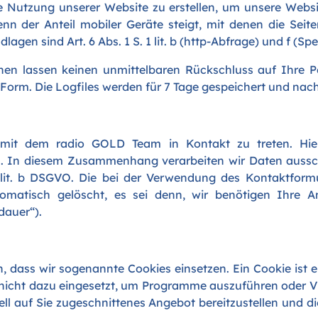
ie Nutzung unserer Website zu erstellen, um unsere Webs
wenn der Anteil mobiler Geräte steigt, mit denen die Se
lagen sind Art. 6 Abs. 1 S. 1 lit. b (http-Abfrage) und f (
nen lassen keinen unmittelbaren Rückschluss auf Ihre P
r Form. Die Logfiles werden für 7 Tage gespeichert und na
 mit dem radio GOLD Team in Kontakt zu treten. Hie
n. In diesem Zusammenhang verarbeiten wir Daten auss
 1 lit. b DSGVO. Die bei der Verwendung des Kontaktfo
tomatisch gelöscht, es sei denn, wir benötigen Ihre An
dauer“).
ich, dass wir sogenannte Cookies einsetzen. Ein Cookie ist 
 nicht dazu eingesetzt, um Programme auszuführen oder 
iell auf Sie zugeschnittenes Angebot bereitzustellen und 